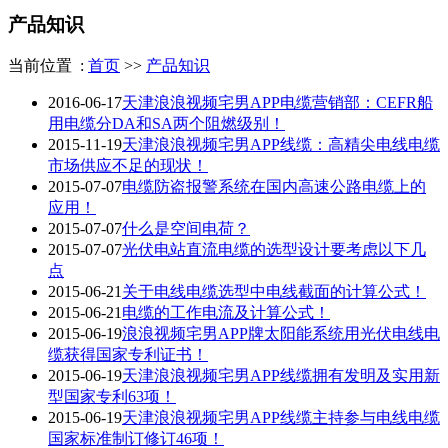
产品知识
当前位置 :
首页
>>
产品知识
2016-06-17
天津浪浪视频宅男APP电缆营销部：CEFR船
用电缆分DA和SA两个阻燃级别！
2015-11-19
天津浪浪视频宅男APP线缆：高精尖电线电缆
市场供应不足的现状！
2015-07-07
电缆防盗报警系统在国内高速公路电缆上的
应用！
2015-07-07
什么是空间电荷？
2015-07-07
光伏电站直流电缆的选型设计要考虑以下几
点
2015-06-21
关于电线电缆选型中电线截面的计算公式！
2015-06-21
电缆的工作电流及计算公式！
2015-06-19
浪浪视频宅男APP牌太阳能系统用光伏电线电
缆获得国家专利证书！
2015-06-19
天津浪浪视频宅男APP线缆拥有发明及实用新
型国家专利63项！
2015-06-19
天津浪浪视频宅男APP线缆主持参与电线电缆
国家标准制订修订46项！