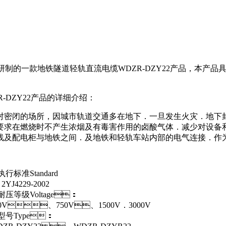
一款地铁隧道轻轨直流电缆WDZR-DZY22产品，本产品具有
ZY22产品的详细介绍：
对密闭的场所，因城市轨道交通多在地下．一旦发生火灾．地下
别要求在燃烧时不产生浓烟及有毒害作用的卤酸气体．减少对设备和仪
及配电柜与地铁之间．及地铁和轻轨车站内部的电气连接．作为直流
、执行标准Standard
2YJ4229-2002
、耐压等级Voltage：
V、750V、1500V．3000V
、型号Type：