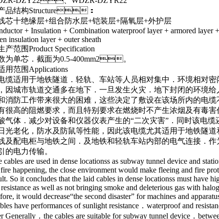
R-DZY22、WDZR-DZYR22
、产品结构Structure：
线芯十绝缘层+组合防水层+铠装层+隔氧层+外护层
ctor + Insulation + Combination waterproof layer + armored layer 
n insulation layer + outer sheath
、生产范围Product Specification
为单芯．截面为0.5-400mm2。
适用范围Applications
缆适用于地铁隧道．轻轨、车站等人员相对集中．环境相对密
，因城市轨道交通多在地下．一旦发生火灾．地下封闭的环境给
和消防工作带来很大的困难，这些决定了敷设在该场所内的电缆
有很高的阻燃要求，而且特别要求在燃烧时不产生浓烟及有毒害
酸气体．减少对设备和仪器仪表产生的“二次灾害”．同时该电缆
日光老化，防水及防鼠等性能，因此该电缆尤其适用于地铁隧道
线及配电柜与地铁之间．及地铁和轻轨车站内部的电气连接．作
的电力传输。
ables are used in dense locationss as subway tunnel device and statio
fire happening, the close environment would make fleeing and fire prot
ult. So it concludes that the laid cables in dense locationss must have hi
 resistance as well as not bringing smoke and deleterious gas with halo
fore, it would decrease“the second disaster” for machines and apparatu
ables have performances of sunlight resistance．waterproof and resistan
r Generally．the cables are suitable for subway tunnel device．betwe