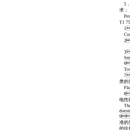
5．低
求；
Perfo
T1 7
1
Cond
2
PH 
3
Smoke
6
Toxic
7
类的要
Flame
8
电性能
The c
doesn’
9
准的要
的抗拉