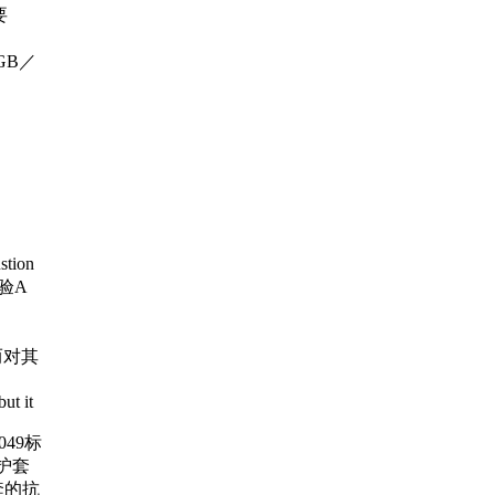
要
h GB／
stion
验A
而对其
ut it
49标
，护套
套的抗