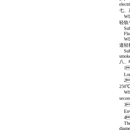
elect
七、
WD
轻轨
Subwa
Flame
WD
道轻
Subwa
smoke
八、电
1
Long-
2
250℃
When 
secon
3
Envir
4
The s
diame