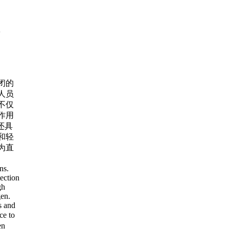
+
闭的
人员
不仅
作用
还具
和轻
为直
ns.
ection
gh
gen.
s and
ce to
en