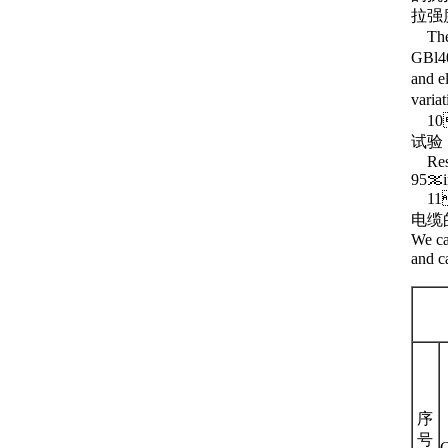
拉强
The c
GBl40
and e
varia
10
试验．
Resis
95％in
11
电缆
We ca
and c
序
号
C