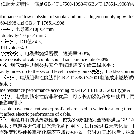
烟无卤特性：满足GB／T 17560-1998与GB／T 17651-1998的
rmance of low emission of smoke and non-halogen complying wit
560-1998 and GB／T 17651-1998
，电导率≤10μs／mm；
uctivity≤10 μs／mm：
、DH值≥4.3。
value≥4.3
、电缆燃烧烟密度 透光率≥60%。
 density of cable combustion Transparence ratio≥60%
、烟气毒性达到公共安全电缆燃烧安全级二级水平：
ity index up to the second level in safety ranks。f cables combu
、电缆阻燃性能达到GB／T18380.3-2001电缆成束燃烧试
求；
 resistance performance according to GB／T18380 3-2001 type A
、电缆的防水性能非常优异．可以长期浸泡在水中使用，
影响很小。
able have excellent waterproof and are used in water for a long time b
t affect electric performance of cable.
、电缆具有防紫外线性能．防紫外线性能完全能够满足GB 140
求：电缆在大气和日光老化的作用下，试样经过42天老化后
强度和裂伸长率变化率应不超过±30％；经过21天老化后，护