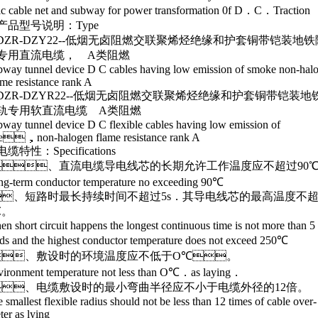
ric cable net and subway for power transformation 0f D．C．Traction
产品型号说明：Type
ZR-DZY22--低烟无卤阻燃交联聚烯烃绝缘和护套铜带铠装地铁
专用直流电缆， A类阻燃
y tunnel device D C cables having low emission of smoke non-hal
 resistance rank A
ZR-DZYR22--低烟无卤阻燃交联聚烯烃绝缘和护套铜带铠装地
轨专用软直流电缆 A类阻燃
y tunnel device D C flexible cables having low emission of
，non-halogen flame resistance rank A
缆特性：Specifications
、直流电缆导电线芯的长期允许工作温度应不超过90℃
term conductor temperature no exceeding 90℃
、短路时最长持续时间不超过5s．其导电线芯的最高温度不
。
short circuit happens the longest continuous time is not more than 5
ds and the highest conductor temperature does not exceed 250℃
、敷设时的环境温度应不低于O℃。
onment temperature not less than O℃．as laying．
、电缆敷设时的最小弯曲半径应不小于电缆外径的12倍。
mallest flexible radius should not be less than 12 times of cable over-
ter as lying