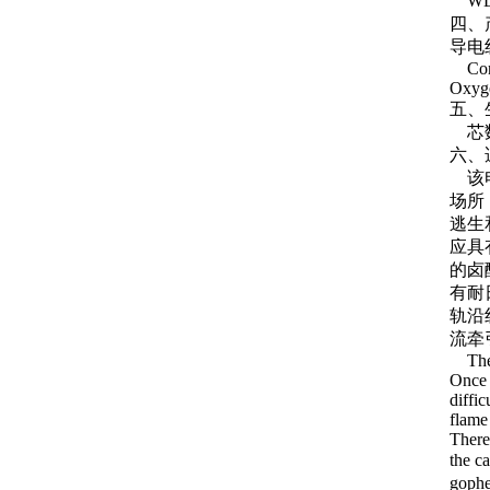
WDZ
四
导电
Condu
Oxyge
五
芯数
六、
该电
场所
逃生
应具
的卤
有耐
轨沿
流牵引
The c
Once 
diffic
flame
There
the c
gophe