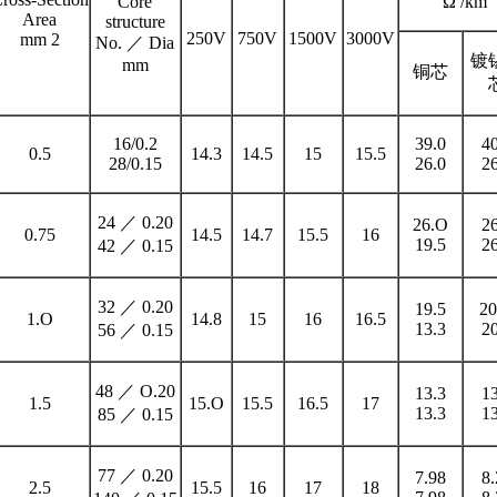
Core
Ω /km
Area
structure
250V
750V
1500V
3000V
mm 2
No. ／ Dia
镀
mm
铜芯
16/0.2
39.0
40
0.5
14.3
14.5
15
15.5
28/0.15
26.0
26
24 ／ 0.20
26.O
26
0.75
14.5
14.7
15.5
16
19.5
26
42 ／ 0.15
32 ／ 0.20
19.5
20
1.O
14.8
15
16
16.5
13.3
20
56 ／ 0.15
48 ／ O.20
13.3
13
1.5
15.O
15.5
16.5
17
13.3
13
85 ／ 0.15
77 ／ 0.20
7.98
8.
2.5
15.5
16
17
18