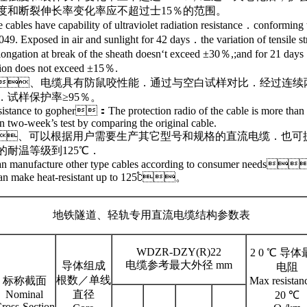
度和断裂伸长率变化率应不超过士15％的范围。
ables have capability of ultraviolet radiation resistance．conforming 
49. Exposed in air and sunlight for 42 days．the variation of tensile st
longation at break of the sheath doesn‘t exceed ±30％,;and for 21 day
tion does not exceed ±15％.
、电缆具有防鼠咬性能．通过与空白试样对比．经过连续
试样保护率≥95％。
tance to gopher：The protection radio of the cable is more than
 two-week’s test by comparing the original cable.
、可以根据用户需要生产其它型号和规格的直流电缆．也可
的耐温等级到125℃．
n manufacture other type cables according to consumer needs
an make heat-resistant up to 125℃。
地铁隧道、轻轨专用直流电缆结构参数表
WDZR-DZY(R)22
2 0 ℃ 导
电缆参考最大外径 mm
导体组成
电阻
根数／单线
标称截面
Max resistanc
Nominal
直径
20 ℃
ross-Section