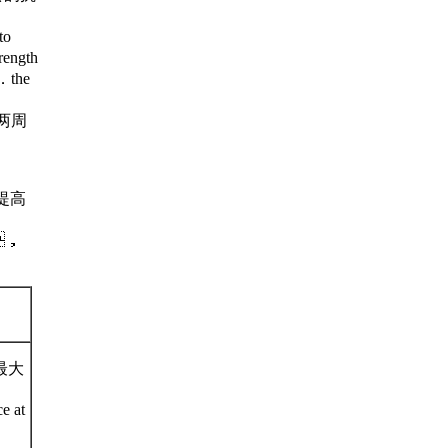
to
rength
s．the
两周
提高
，
体最大
e at